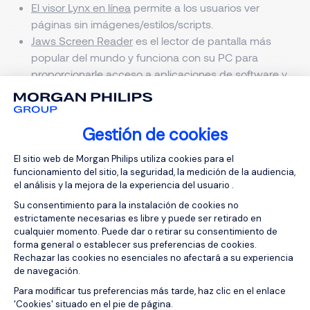
El visor Lynx en línea
permite a los usuarios ver
páginas sin imágenes/estilos/scripts.
Jaws Screen Reader
es el lector de pantalla más
popular del mundo y funciona con su PC para
proporcionarle acceso a aplicaciones de software y
a Internet.
Las herramientas de conversión de Adobe en línea
convierten a texto archivos PDF de Adobe en inglés
Gestión de cookies
y en la mayoría de los idiomas de Europa
Plataforma de Gestión de Consentimien
Occidental.
El sitio web de Morgan Philips utiliza cookies para el
funcionamiento del sitio, la seguridad, la medición de la audiencia,
Preguntas
el análisis y la mejora de la experiencia del usuario .
Su consentimiento para la instalación de cookies no
Si tiene alguna pregunta o comentario sobre la
estrictamente necesarias es libre y puede ser retirado en
accesibilidad de cualquiera de los sitios web de
cualquier momento. Puede dar o retirar su consentimiento de
Morgan Philips, envíenos un correo electrónico a
forma general o establecer sus preferencias de cookies.
Rechazar las cookies no esenciales no afectará a su experiencia
global-marketing@morganphilips.com
y un miembro
de navegación.
de nuestro equipo le responderá.
Axeptio consent
Para modificar tus preferencias más tarde, haz clic en el enlace
'Cookies' situado en el pie de página.