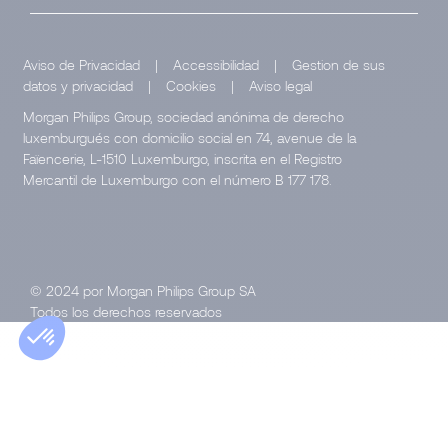
Aviso de Privacidad
|
Accessibilidad
|
Gestion de sus
datos y privacidad
|
Cookies
|
Aviso legal
Morgan Philips Group, sociedad anónima de derecho
luxemburgués con domicilio social en 74, avenue de la
Faïencerie, L-1510 Luxemburgo, inscrita en el Registro
Mercantil de Luxemburgo con el número B 177 178.
© 2024 por Morgan Philips Group SA
Todos los derechos reservados