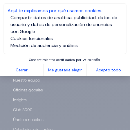
Aquí te explicamos por qué usamos cookies.
Compartir datos de analítica, publicidad, datos de
usuario y datos de personalización de anuncios
con Google
Cookies funcionales
Medición de audiencia y análisis
SOBRE NOSOTROS
Consentimientos certificados por
Cerrar
Me gustaría elegir
Acepto todo
Sobre nosotros
Nuestro equipo
Oficinas globales
Insights
Club 5000
Únete a nosotros
Calculadora de sueldos